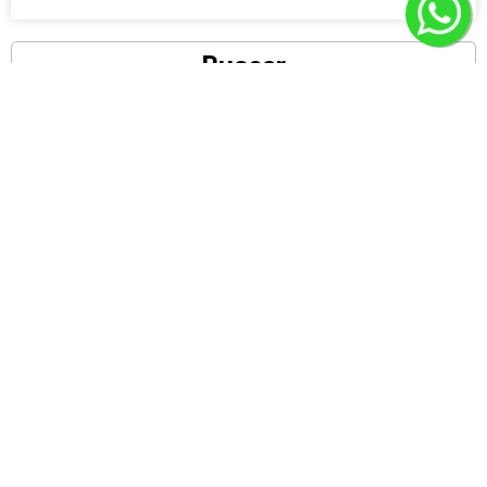
Buscar
Assine nossa Newsletter
Receba notícias exclusivas do nosso time de conteúdo
Enviar